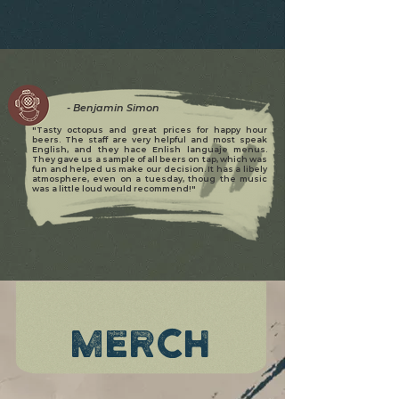
- Benjamin Simon
"Tasty octopus and great prices for happy hour
beers. The staff are very helpful and most speak
English, and they hace Enlish languaje menus.
They gave us a sample of all beers on tap, which was
fun and helped us make our decision. It has a libely
atmosphere, even on a tuesday, thoug the music
was a little loud would recommend!"
MERCH